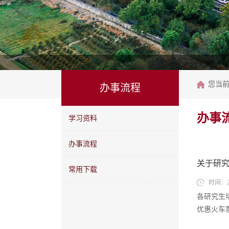
您当
办事流程
办事
学习资料
办事流程
关于研
常用下载
时间：20
各研究生
优惠火车