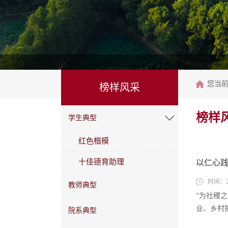
您当
榜样风采
榜样
学生典型
红色楷模
十佳德育助理
以仁心
时间：20
教师典型
“为社稷
业、乡村
院系典型