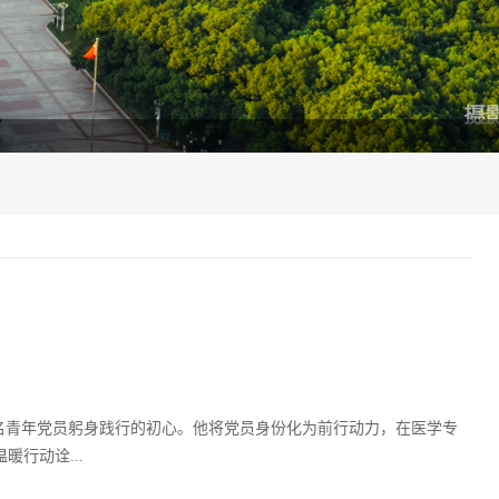
名青年党员躬身践行的初心。他将党员身份化为前行动力，在医学专
行动诠...