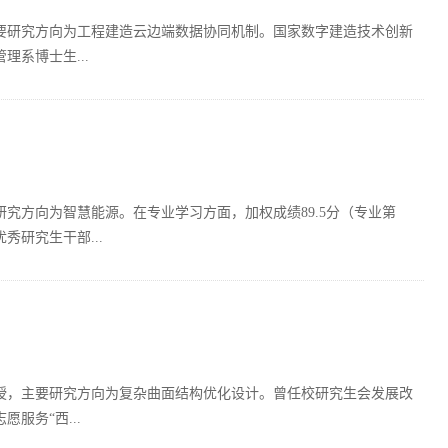
主要研究方向为工程建造云边端数据协同机制。国家数字建造技术创新
系博士生...
究方向为智慧能源。在专业学习方面，加权成绩89.5分（专业第
研究生干部...
教授，主要研究方向为复杂曲面结构优化设计。曾任校研究生会发展改
服务“西...